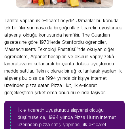
Tarihte yapılan ilk e-ticaret neydi? Uzmanlar bu konuda
tek bir fikir sunmasa da birçoğu ilk e-ticaretin uyuşturucu
alışverişi olduğu konusunda hemfikir. The Guardian
gazetesine göre 1970’lerde Stanfordlu öğrenciler,
Massachusetts Teknoloji Enstitüsü’nde okuyan diğer
öğrencilere, Arpanet hesapları ve okulun yapay zekâ
laboratuvarını kullanarak bir çanta dolusu uyuşturucu
madde sattılar. Teknik olarak bir ağ kullanılarak yapılan ilk
alışveriş bu olsa da 1994 yılında bir kişiye internet
üzerinden pizza satan Pizza Hut, ilk e-ticareti
gerçekleştiren şirket olma onurunu elinde taşıyor.
İlk e-ticaretin uyuşturucu alışverişi olduğu
düşünülse de, 1994 yılında Pizza Hut’ın internet
üzerinden pizza satışı yapması, ilk e-ticaret