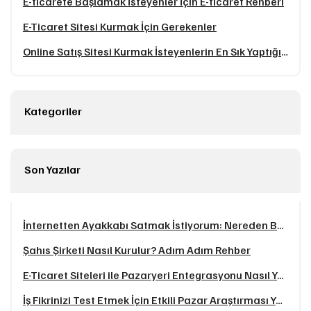
E-ticarete Başlamak İsteyenler İçin E-ticaret Rehberi
E-Ticaret Sitesi Kurmak İçin Gerekenler
Online Satış Sitesi Kurmak İsteyenlerin En Sık Yaptığı 7 Hata
Kategoriler
Son Yazılar
İnternetten Ayakkabı Satmak İstiyorum: Nereden Başlamalıyım? (2025 Rehberi)
Şahıs Şirketi Nasıl Kurulur? Adım Adım Rehber
E-Ticaret Siteleri ile Pazaryeri Entegrasyonu Nasıl Yapılır?
İş Fikrinizi Test Etmek İçin Etkili Pazar Araştırması Yöntemleri