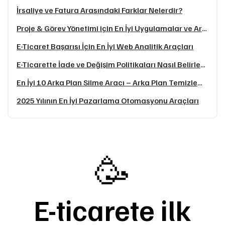
İrsaliye ve Fatura Arasındaki Farklar Nelerdir?
Proje & Görev Yönetimi için En İyi Uygulamalar ve Araçlar: 2025 Rehberi
E-Ticaret Başarısı İçin En İyi Web Analitik Araçları
E-Ticarette İade ve Değişim Politikaları Nasıl Belirlenmeli?
En İyi 10 Arka Plan Silme Aracı – Arka Plan Temizleme Siteleri
2025 Yılının En İyi Pazarlama Otomasyonu Araçları
🥳
E-ticarete ilk