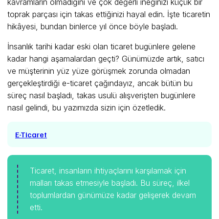
kavramların olmadığını ve çok değerli ineğinizi küçük bir
toprak parçası için takas ettiğinizi hayal edin. İşte ticaretin
hikâyesi, bundan binlerce yıl önce böyle başladı.
İnsanlık tarihi kadar eski olan ticaret bugünlere gelene
kadar hangi aşamalardan geçti? Günümüzde artık, satıcı
ve müşterinin yüz yüze görüşmek zorunda olmadan
gerçekleştirdiği e-ticaret çağındayız, ancak bütün bu
süreç nasıl başladı, takas usulü alışverişten bugünlere
nasıl gelindi, bu yazımızda sizin için özetledik.
E-Ticaret
Ticaret, insanların ihtiyaçlarını karşılamak için
malları takas etmesiyle başladı. Bu süreç, ilkel
toplumlardan günümüze kadar gelişerek devam
etti.