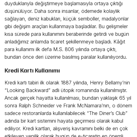
duyduklarıyla değiştirmeye başlamasıyla ortaya çıktığı
düşünülüyor. Daha sonra insanlar, ödemede kolaylık
sağlayan, deniz kabukları, küçük semboller, madalyonlar
gibi değişim araçları kullanmaya başladılar. Bu gelişmeler
kısa sürede para kullanımını beraberinde getirdi ve bugün
anladığımız anlamda ticaret şekillenmeye başladı. Kâğıt
para kullanımı ilk defa M.S. 806 yılında ortaya çıktı,
bundan önce deri üzerine basılmış paralar kullanılıyordu.
Kredi Kartı Kullanımı
Kredi kartı tabiri ilk olarak 1887 yılında, Henry Bellamy’nin
“Looking Backward” adlı ütopik romanında kullanılmıştır.
Ancak gerçek hayatta kullanılması, bundan yaklaşık 65 yıl
sonra Ralph Schneider ve Frank McNamara’nın, o dönem
sadece restoranlarda kullanılabilecek “The Diner’s Club”
adında bir kart sistemini hayata geçirmesi olarak kabul
ediliyor. Kredi kartları, alışveriş kavramını belki de en çok
etkileyen yenilik olarak bugün de e-ticaretin en önemli