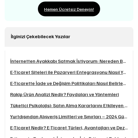
Hemen Ücretsiz Deneyin!
İlginizi Çekebilecek Yazılar
İnternetten Ayakkabı Satmak İstiyorum: Nereden Başlamalıyım? (2025 Rehberi)
E-Ticaret Siteleri ile Pazaryeri Entegrasyonu Nasıl Yapılır?
E-Ticarette İade ve Değişim Politikaları Nasıl Belirlenmeli?
Rakip Ürün Analizi Nedir? Faydaları ve Yöntemleri
Tüketici Psikolojisi: Satın Alma Kararlarını Etkileyen Faktörler
Yurtdışından Alışveriş Limitleri ve Sınırları – 2024 Güncel Vergi Oranları
E-Ticaret Nedir? E-Ticaret Türleri, Avantajları ve Dezavantajları