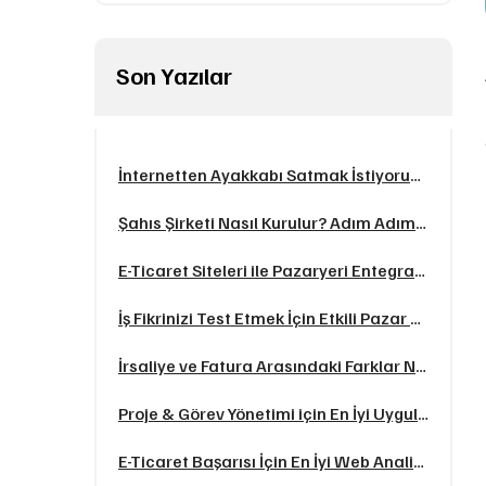
Son Yazılar
İnternetten Ayakkabı Satmak İstiyorum: Nereden Başlamalıyım? (2025 Rehberi)
Şahıs Şirketi Nasıl Kurulur? Adım Adım Rehber
E-Ticaret Siteleri ile Pazaryeri Entegrasyonu Nasıl Yapılır?
İş Fikrinizi Test Etmek İçin Etkili Pazar Araştırması Yöntemleri
İrsaliye ve Fatura Arasındaki Farklar Nelerdir?
Proje & Görev Yönetimi için En İyi Uygulamalar ve Araçlar: 2025 Rehberi
E-Ticaret Başarısı İçin En İyi Web Analitik Araçları