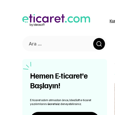
Ku
Hemen E-ticaret’e
Başlayın!
E-ticaret adım atmadan önce, IdeaSoft e-ticaret
yazılımlarını
ücretsiz
deneyebilirsiniz.