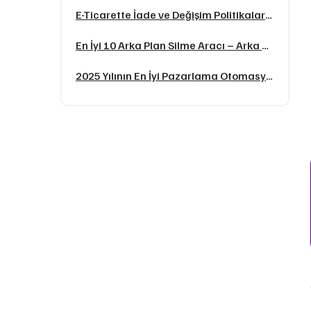
E-Ticarette İade ve Değişim Politikaları Nasıl Belirlenmeli?
En İyi 10 Arka Plan Silme Aracı – Arka Plan Temizleme Siteleri
2025 Yılının En İyi Pazarlama Otomasyonu Araçları