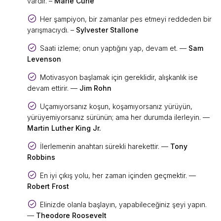
vardır. –
Marie Curie
Her şampiyon, bir zamanlar pes etmeyi reddeden bir
yarışmacıydı. –
Sylvester Stallone
Saati izleme; onun yaptığını yap, devam et. —
Sam
Levenson
Motivasyon başlamak için gereklidir, alışkanlık ise
devam ettirir. —
Jim Rohn
Uçamıyorsanız koşun, koşamıyorsanız yürüyün,
yürüyemiyorsanız sürünün; ama her durumda ilerleyin. —
Martin Luther King Jr.
İlerlemenin anahtarı sürekli harekettir. —
Tony
Robbins
En iyi çıkış yolu, her zaman içinden geçmektir. —
Robert Frost
Elinizde olanla başlayın, yapabileceğiniz şeyi yapın.
—
Theodore Roosevelt