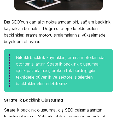
Dış SEO’nun can alıcı noktalarından biri, sağlam backlink
kaynakları bulmaktır. Doğru stratejilerle elde edilen
backlinkler, arama motoru sıralamalarınızı yükseltmede
büyük bir rol oynar.
Nitelikli backlink kaynakları, arama motorlarında
otoritenizi artırır. Stratejik backlink oluşturma,
içerik pazarlaması, broken link building gibi
tekniklerle güvenilir ve sektörel sitelerden
backlinkler elde edebilirsiniz.
Stratejik Backlink Oluşturma
Stratejik backlink oluşturma, dış SEO çalışmalarınızın
temelini oluşturur. Sektörle alakalı, güvenilir, ve yüksek