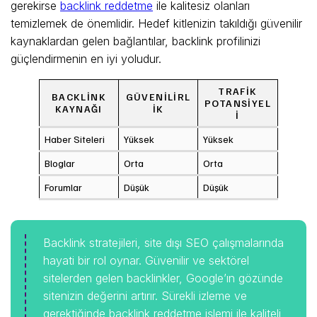
gerekirse
backlink reddetme
ile kalitesiz olanları
temizlemek de önemlidir. Hedef kitlenizin takıldığı güvenilir
kaynaklardan gelen bağlantılar, backlink profilinizi
güçlendirmenin en iyi yoludur.
TRAFIK
BACKLINK
GÜVENILIRL
POTANSIYEL
KAYNAĞI
IK
I
Haber Siteleri
Yüksek
Yüksek
Bloglar
Orta
Orta
Forumlar
Düşük
Düşük
Backlink stratejileri, site dışı SEO çalışmalarında
hayati bir rol oynar. Güvenilir ve sektörel
sitelerden gelen backlinkler, Google’ın gözünde
sitenizin değerini artırır. Sürekli izleme ve
gerektiğinde backlink reddetme işlemi ile kaliteli