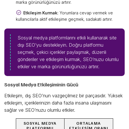
marka görünürlüğünüzü artırır.
Etkileşim Kurmak:
Yorumlara cevap vermek ve
kullanıcılarla aktif etkileşime geçmek, sadakati artırır.
Sosyal medya platformlarını etkili kullanarak site
dışı SEO’yu destekleyin. Doğru platformu
seçmek, çekici içerikler paylaşmak, düzenli
gönderiler ve etkileşim kurmak, SEO’nuzu olumlu
etkiler ve marka görünürlüğünüzü artırır.
Sosyal Medya Etkileşiminin Gücü
Etkileşim, dış SEO’nun vazgeçilmez bir parçasıdır. Yüksek
etkileşim, içeriklerinizin daha fazla insana ulaşmasını
sağlar ve SEO’nuzu olumlu etkiler.
SOSYAL MEDYA
ORTALAMA
PLATFORMU
ETKILEŞIM ORANI