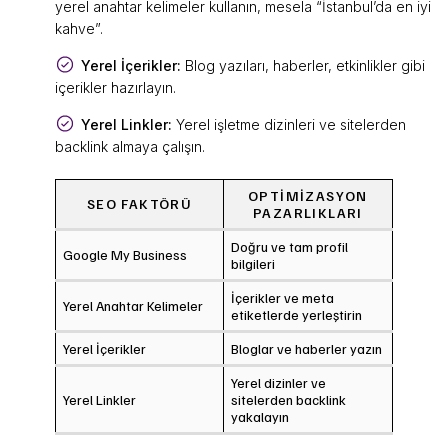
yerel anahtar kelimeler kullanın, mesela “İstanbul’da en iyi
kahve”.
Yerel İçerikler:
Blog yazıları, haberler, etkinlikler gibi
içerikler hazırlayın.
Yerel Linkler:
Yerel işletme dizinleri ve sitelerden
backlink almaya çalışın.
OPTIMIZASYON
SEO FAKTÖRÜ
PAZARLIKLARI
Doğru ve tam profil
Google My Business
bilgileri
İçerikler ve meta
Yerel Anahtar Kelimeler
etiketlerde yerleştirin
Yerel İçerikler
Bloglar ve haberler yazın
Yerel dizinler ve
Yerel Linkler
sitelerden backlink
yakalayın