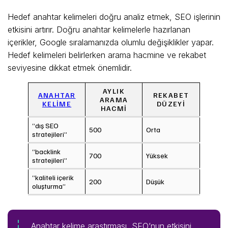
Hedef anahtar kelimeleri doğru analiz etmek, SEO işlerinin
etkisini artırır. Doğru anahtar kelimelerle hazırlanan
içerikler, Google sıralamanızda olumlu değişiklikler yapar.
Hedef kelimeleri belirlerken arama hacmine ve rekabet
seviyesine dikkat etmek önemlidir.
AYLIK
ANAHTAR
REKABET
ARAMA
KELIME
DÜZEYI
HACMI
“dış SEO
500
Orta
stratejileri”
“backlink
700
Yüksek
stratejileri”
“kaliteli içerik
200
Düşük
oluşturma”
Anahtar kelime araştırması, SEO’nun etkisini