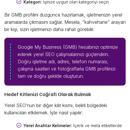
Kategori:
İşinize uygun olan kategoriyi seçin.
Bir GMB profilini düzgünce hazırlamak, işletmenizin yerel
aramalarda çıkmasını sağlar. Mesela, “kahvehane” arayan
bir kişi, sizin işletmenizi daha rahat görebilir.
Google My Business (GMB) hesabınızı optimize
ederek yerel SEO çalışmalarınızı güçlendirin.
Doğru işletme adı, adres, telefon numarası,
çalışma saatleri ve fotoğraflarla GMB profilinizi
tam ve doğru şekilde oluşturun.
Hedef Kitlenizi Coğrafi Olarak Bulmak
Yerel SEO’nun bir diğer kilit kısmı, belirli bölgedeki
kullanıcıları etkilemek. İşte nasıl yapılır:
Yerel Anahtar Kelimeler:
İçerik ve meta etiketlerde